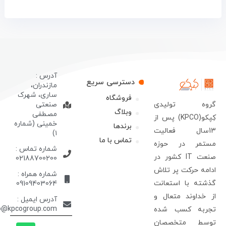
آدرس :
دسترسی سریع
مازندران،
ساری، شهرک
فروشگاه
روه تولیدی
صنعتی
وبلاگ
مصطفی
کِپکو(KPCO) پس از
خمینی (شماره
برندها
13سال فعالیت
۱)
تماس با ما
ستمر در حوزه
شماره تماس :
صنعت IT کشور در
02188700200
دامه حرکت پر تلاش
شماره همراه :
ذشته با استعانت
09109403064
ز خداوند متعال و
آدرس ایمیل :
info@kpcogroup.com
جربه کسب شده
وسط متخصصان