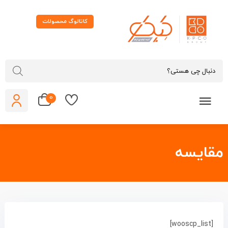
کاتالوگ محصولات
0
قایسه
[wooscp_list]