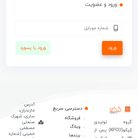
ورود و عضویت
ورود
ورود با پسورد
آدرس :
دسترسی سریع
مازندران،
ساری، شهرک
فروشگاه
روه تولیدی
صنعتی
وبلاگ
مصطفی
کِپکو(KPCO) پس از
خمینی (شماره
برندها