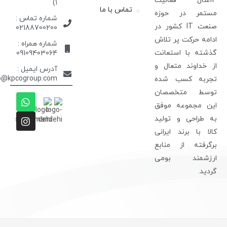
13سال فعالیت
۱)
تماس با ما
ستمر در حوزه
شماره تماس :
صنعت IT کشور در
02188700200
دامه حرکت پر تلاش
شماره همراه :
ذشته با استعانت
09109403064
ز خداوند متعال و
آدرس ایمیل :
info@kpcogroup.com
جربه کسب شده
وسط متخصصان
ین مجموعه موفق
ه طراحی و تولید
الا با برند ایرانی
رگرفته از منابع
رزشمند بومی
ردید.