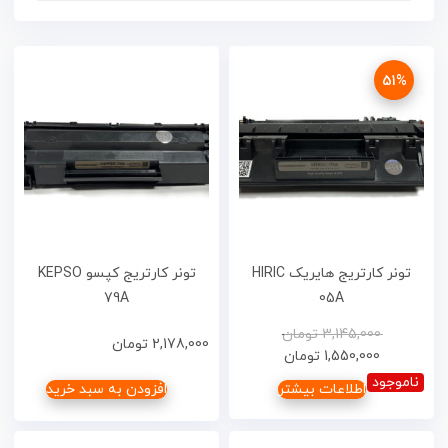
51%
تونر کارتریج هایریک HIRIC
تونر کارتریج کپسو KEPSO
79A
05A
3,145,000
تومان
2,178,000
تومان
1,550,000
تومان
ناموجود
اطلاعات بیشتر
افزودن به سبد خرید