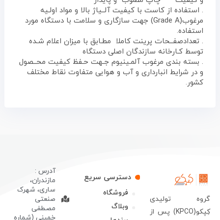
و کیفیت چاپ مطلوب و پایدار
. استفاده از کاست با کیفیت آلــیاژ بالا و مواد اولـیه
مرغوب(Grade A) جهت سازگاری و سلامت با دستگاه مورد
استفاده.
. تعدادصفــحات پرینت کاملا مطـابق با میزان اعلام شـده
توسط کـارخانه سازندگان اصلی دستگاه
. بسته بندی مرغوب آلمـینیوم جـهت حـفظ کیفیت محــصول
و در شرایط انبارداری و آب و هوایی متفاوت نقاط مختلف
کشور.
آدرس :
دسترسی سریع
مازندران،
ساری، شهرک
فروشگاه
روه تولیدی
صنعتی
وبلاگ
مصطفی
کِپکو(KPCO) پس از
خمینی (شماره