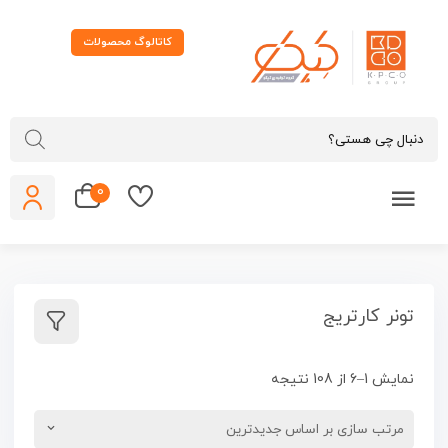
کاتالوگ محصولات
0
تونر کارتریج
نمایش 1–6 از 108 نتیجه