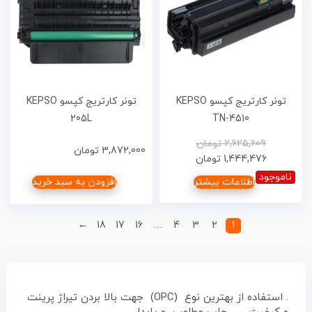
تونر کارتریج کپسو KEPSO
تونر کارتریج کپسو KEPSO
205L
TN-4510
2,625,609
تومان
3,872,000
تومان
1,444,476
تومان
ناموجود
اطلاعات بیشتر
افزودن به سبد خرید
←
18
17
16
…
4
3
2
1
. استفاده از بهترین نوع (OPC) جهت بالا بردن تیراژ پرینت