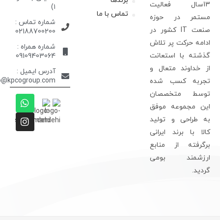
برندها
13سال فعالیت
۱)
تماس با ما
ستمر در حوزه
شماره تماس :
صنعت IT کشور در
02188700200
دامه حرکت پر تلاش
شماره همراه :
ذشته با استعانت
09109403064
ز خداوند متعال و
آدرس ایمیل :
info@kpcogroup.com
جربه کسب شده
وسط متخصصان
ین مجموعه موفق
ه طراحی و تولید
الا با برند ایرانی
رگرفته از منابع
رزشمند بومی
ردید.