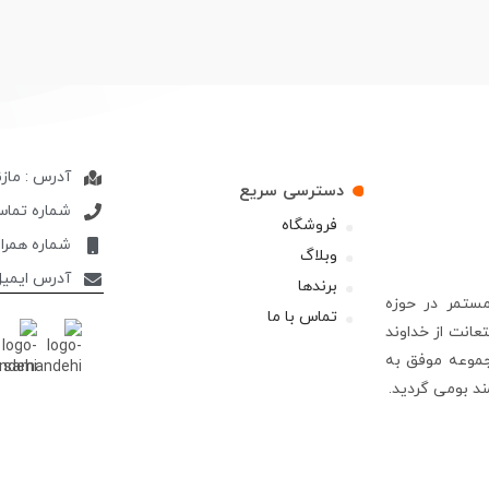
آدرس : ماز
دسترسی سریع
شماره تماس : 700200
فروشگاه
شماره همراه : 403064
وبلاگ
آدرس ایمیل : pcogroup.com
برندها
از 13سال فعالیت مستمر در حوزه
تماس با ما
ستعانت از خداوند
موعه موفق به
مند بومی گردید.