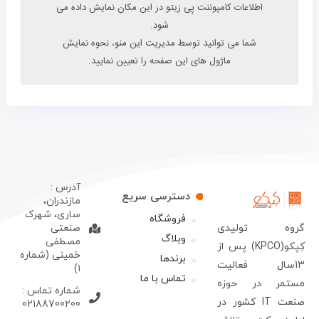
اطلاعات کامپوننت پِی زیتو در این مکان نمایش داده می
شود.
شما می توانید توسط مدیریت این منو، نحوه نمایش
ماژول های این صفحه را تعیین نمایید.
آدرس :
دسترسی سریع
مازندران،
ساری، شهرک
فروشگاه
روه تولیدی
صنعتی
وبلاگ
مصطفی
کِپکو(KPCO) پس از
خمینی (شماره
برندها
13سال فعالیت
۱)
تماس با ما
ستمر در حوزه
شماره تماس :
صنعت IT کشور در
02188700200