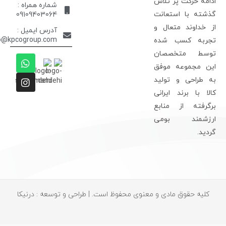
دامه حرکت پر تلاش
شماره همراه :
ذشته با استعانت
09109403064
ز خداوند متعال و
آدرس ایمیل :
info@kpcogroup.com
جربه کسب شده
وسط متخصصان
ین مجموعه موفق
ه طراحی و تولید
الا با برند ایرانی
رگرفته از منابع
رزشمند بومی
ردید.
کلیه حقوق مادی و معنوی محفوظ است. | طراحی و توسعه : درنیکا