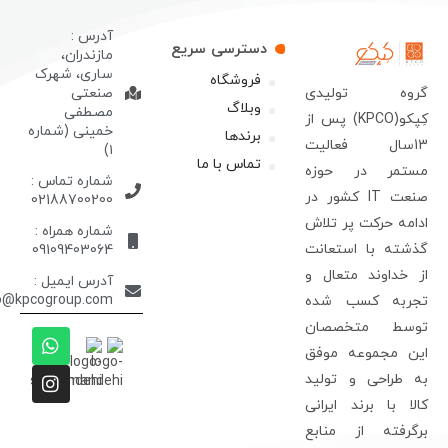
آدرس :
دسترسی سریع
مازندران،
ساری، شهرک
فروشگاه
روه تولیدی
صنعتی
وبلاگ
مصطفی
کِپکو(KPCO) پس از
خمینی (شماره
برندها
13سال فعالیت
۱)
تماس با ما
ستمر در حوزه
شماره تماس :
صنعت IT کشور در
02188700200
دامه حرکت پر تلاش
شماره همراه :
ذشته با استعانت
09109403064
ز خداوند متعال و
آدرس ایمیل :
info@kpcogroup.com
جربه کسب شده
وسط متخصصان
ین مجموعه موفق
ه طراحی و تولید
الا با برند ایرانی
رگرفته از منابع