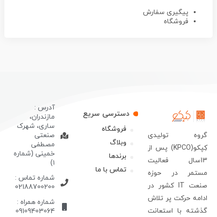
پیگیری سفارش
فروشگاه
آدرس :
دسترسی سریع
مازندران،
ساری، شهرک
فروشگاه
روه تولیدی
صنعتی
وبلاگ
مصطفی
کِپکو(KPCO) پس از
خمینی (شماره
برندها
13سال فعالیت
۱)
تماس با ما
ستمر در حوزه
شماره تماس :
صنعت IT کشور در
02188700200
دامه حرکت پر تلاش
شماره همراه :
ذشته با استعانت
09109403064