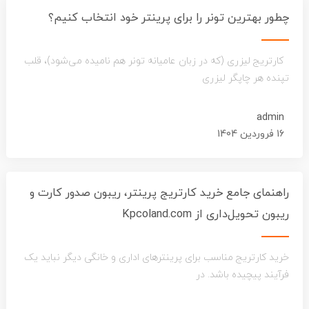
چطور بهترین تونر را برای پرینتر خود انتخاب کنیم؟
کارتریج لیزری (که در زبان عامیانه تونر هم نامیده می‌شود)، قلب
تپنده هر چاپگر لیزری
admin
16 فروردین 1404
راهنمای جامع خرید کارتریج پرینتر، ریبون صدور کارت و
ریبون تحویل‌داری از Kpcoland.com
خرید کارتریج مناسب برای پرینترهای اداری و خانگی دیگر نباید یک
فرآیند پیچیده باشد. در