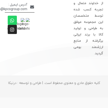
ز خداوند متعال و
آدرس ایمیل :
info@kpcogroup.com
جربه کسب شده
وسط متخصصان
ین مجموعه موفق
ه طراحی و تولید
الا با برند ایرانی
رگرفته از منابع
رزشمند بومی
ردید.
کلیه حقوق مادی و معنوی محفوظ است. | طراحی و توسعه : درنیکا