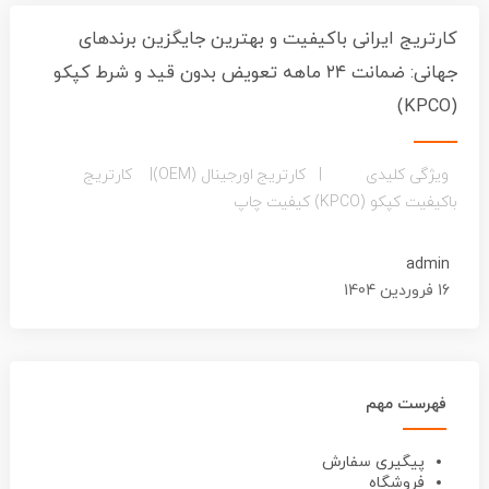
کارتریج ایرانی باکیفیت و بهترین جایگزین برندهای
جهانی: ضمانت ۲۴ ماهه تعویض بدون قید و شرط کپکو
(KPCO)
ویژگی کلیدی | کارتریج اورجینال (OEM)| کارتریج
باکیفیت کپکو (KPCO) کیفیت چاپ
admin
16 فروردین 1404
فهرست مهم
پیگیری سفارش
فروشگاه