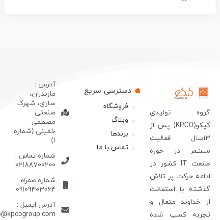
آدرس :
دسترسی سریع
مازندران،
ساری، شهرک
فروشگاه
روه تولیدی
صنعتی
وبلاگ
مصطفی
کِپکو(KPCO) پس از
خمینی (شماره
برندها
13سال فعالیت
۱)
تماس با ما
ستمر در حوزه
شماره تماس :
صنعت IT کشور در
02188700200
دامه حرکت پر تلاش
شماره همراه :
ذشته با استعانت
09109403064
ز خداوند متعال و
آدرس ایمیل :
info@kpcogroup.com
جربه کسب شده