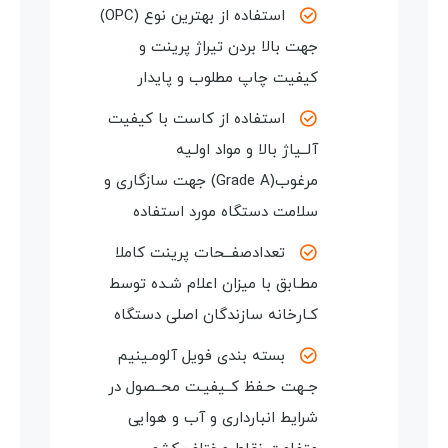
استفاده از بهترین نوع (OPC)
جهت بالا بردن تیراژ پرینت و
کیفیت چاپ مطلوب و پایدار
استفاده از کاست با کیفیت
آلــیاژ بالا و مواد اولـیه
مرغوب(Grade A) جهت سازگاری
و
سلامت دستگاه مورد استفاده
تعدادصفــحات پرینت کاملا
مطـابق با میزان اعلام شـده توسط
کـارخانه سازندگان اصلی دستگاه
بسته بندی فویل آلومـینیم
جـهت حـفظ کــیفیـت محــصول در
شرایط انبارداری و آب و هوایی