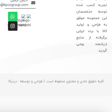
آدرس ایمیل :
info@kpcogroup.com
جربه کسب شده
وسط متخصصان
ین مجموعه موفق
ه طراحی و تولید
الا با برند ایرانی
رگرفته از منابع
رزشمند بومی
ردید.
کلیه حقوق مادی و معنوی محفوظ است. | طراحی و توسعه : درنیکا