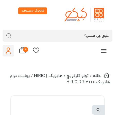
کاتالوگ محصولات
0
خانه
/
تونر کارتریج
/
هایریک | HIRIC
/ یونیت درام
یریک HIRIC DR-3000