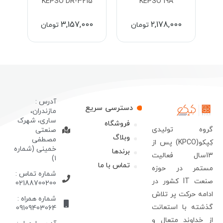
5
KEPSO DR-3215
KEPSO 19A
0,500
3,157,000
2,178,000
تومان
تومان
آدرس :
دسترسی سریع
مازندران،
ساری، شهرک
فروشگاه
روه تولیدی
صنعتی
وبلاگ
مصطفی
کِپکو(KPCO) پس از
خمینی (شماره
برندها
13سال فعالیت
۱)
تماس با ما
ستمر در حوزه
شماره تماس :
صنعت IT کشور در
02188700200
دامه حرکت پر تلاش
شماره همراه :
ذشته با استعانت
09109403064
ز خداوند متعال و