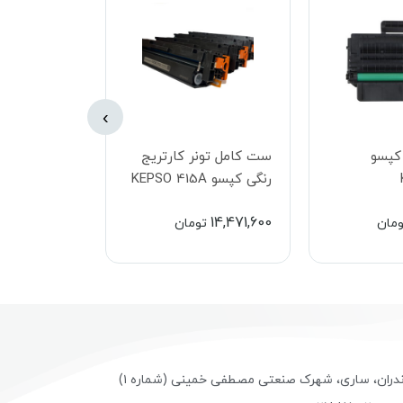
›
 کپسو
ست کامل تونر کارتریج
تونر کارتریج
رنگی کپسو KEPSO 415A
KEPSO 116L
2,359,500
14,471,600
ومان
تومان
ت
ندران، ساری، شهرک صنعتی مصطفی خمینی (شماره ۱)