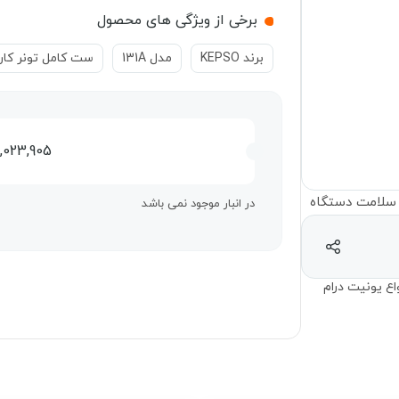
برخی از ویژگی های محصول
برند KEPSO
مدل 131A
ست کامل تونر کار
7,023,905
در انبار موجود نمی باشد
اع یونیت درام