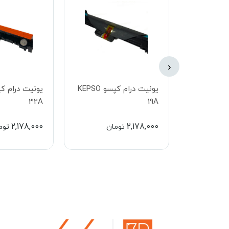
‹
کارتریج
یونیت درام کپسو KEPSO
32A
19A
2,178,000
2,178,000
مان
تومان
توم