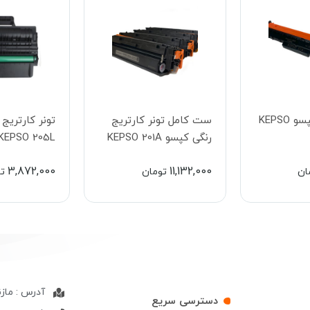
یونیت درام کپسو KEPSO
ست کامل تونر کارتریج
تونر کارتریج
رنگی کپسو KEPSO 201A
KEPSO 205L
3,872,000
11,132,000
ان
تومان
ت
آدرس : ماز
دسترسی سریع