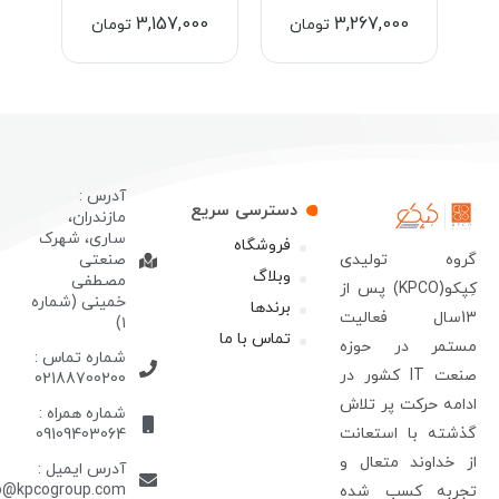
8,000
3,157,000
3,267,000
تومان
تومان
آدرس :
دسترسی سریع
مازندران،
ساری، شهرک
فروشگاه
روه تولیدی
صنعتی
وبلاگ
مصطفی
کِپکو(KPCO) پس از
خمینی (شماره
برندها
13سال فعالیت
۱)
تماس با ما
ستمر در حوزه
شماره تماس :
صنعت IT کشور در
02188700200
دامه حرکت پر تلاش
شماره همراه :
ذشته با استعانت
09109403064
ز خداوند متعال و
آدرس ایمیل :
info@kpcogroup.com
جربه کسب شده