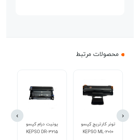
محصولات مرتبط
›
‹
تونر کارتریج کِپسو
یونیت درام کپسو
تونر ک
5A
KEPSO DR-3215
KEPSO ML-2010