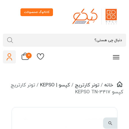
کاتالوگ محصولات
0
خانه
/
تونر کارتریج
/
کپسو | KEPSO
/ تونر کارتریج
سو KEPSO TN-3417