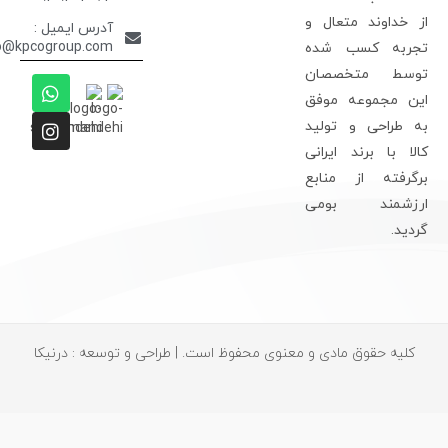
ز خداوند متعال و
آدرس ایمیل :
info@kpcogroup.com
جربه کسب شده
وسط متخصصان
ین مجموعه موفق
ه طراحی و تولید
الا با برند ایرانی
رگرفته از منابع
رزشمند بومی
ردید.
کلیه حقوق مادی و معنوی محفوظ است. | طراحی و توسعه : درنیکا