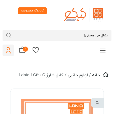
کاتالوگ محصولات
0
خانه
/
لوازم جانبی
/ کابل شارژ Ldnio LC121-C