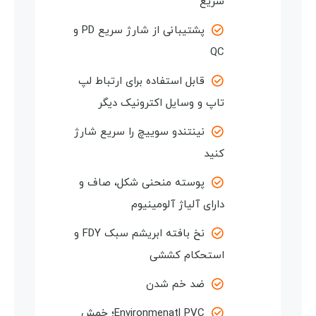
سریع
پشتیبانی از شارژ سریع PD و
QC
قابل استفاده برای ارتباط لپ
تاپ و وسایل اکترونیک دیگر
نینتندو سوییچ را سریع شارژ
کنید
پوسته منحنی شکل، صاف و
دارای آلیاژ آلومینیوم
نخ بافته ابریشم سبک FDY و
استحکام کششی
ضد خم شدن
Environmenatl PVC؛ خمش