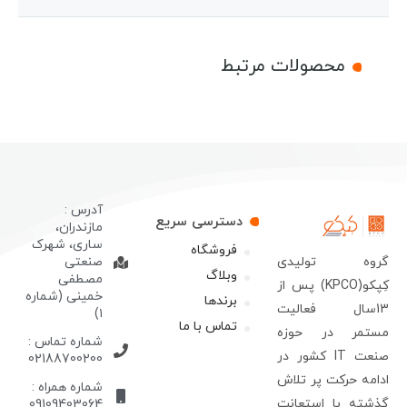
محصولات مرتبط
آدرس :
دسترسی سریع
مازندران،
ساری، شهرک
فروشگاه
روه تولیدی
صنعتی
وبلاگ
مصطفی
کِپکو(KPCO) پس از
خمینی (شماره
برندها
13سال فعالیت
۱)
تماس با ما
ستمر در حوزه
شماره تماس :
صنعت IT کشور در
02188700200
دامه حرکت پر تلاش
شماره همراه :
ذشته با استعانت
09109403064