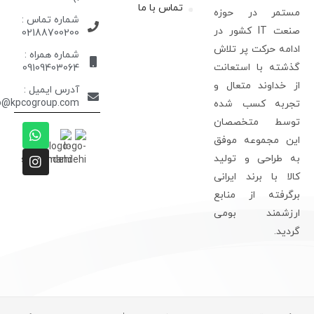
تماس با ما
ستمر در حوزه
شماره تماس :
صنعت IT کشور در
02188700200
دامه حرکت پر تلاش
شماره همراه :
ذشته با استعانت
09109403064
ز خداوند متعال و
آدرس ایمیل :
info@kpcogroup.com
جربه کسب شده
وسط متخصصان
ین مجموعه موفق
ه طراحی و تولید
الا با برند ایرانی
رگرفته از منابع
رزشمند بومی
ردید.