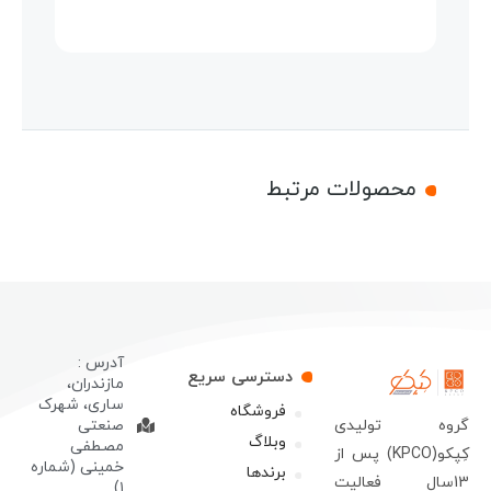
محصولات مرتبط
آدرس :
دسترسی سریع
مازندران،
ساری، شهرک
فروشگاه
روه تولیدی
صنعتی
وبلاگ
مصطفی
کِپکو(KPCO) پس از
خمینی (شماره
برندها
13سال فعالیت
۱)