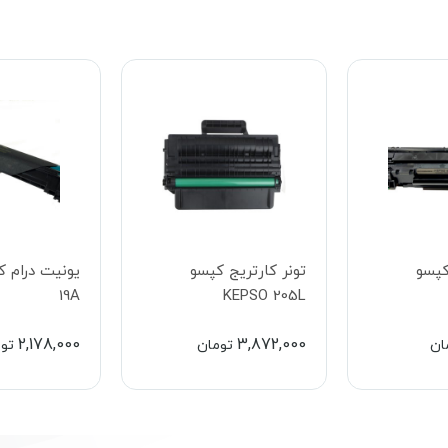
کپسو
تونر کارتریج کپسو
19A
KEPSO 205L
2,178,000
3,872,000
ان
تومان
تو