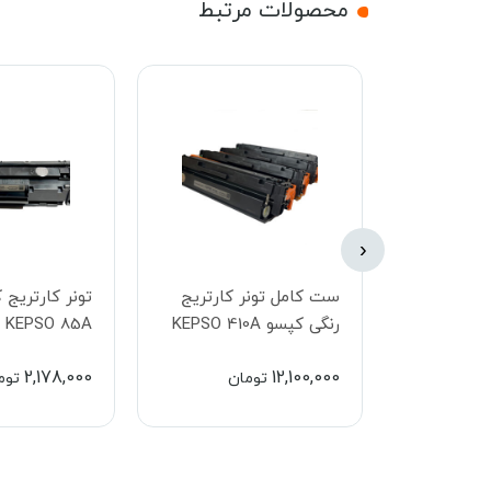
محصولات مرتبط
‹
کارتریج
ست کامل تونر کارتریج
تونر کارتریج 
رنگی کپسو KEPSO 410A
KEPSO 85A
2,178,000
12,100,000
ان
تومان
توم