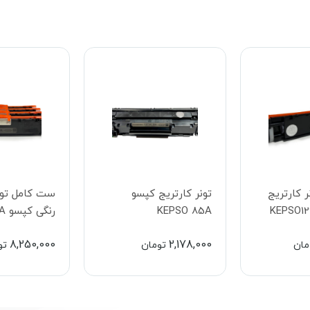
 کارتریج
تونر کارتریج کپسو
ست کامل تونر
KEPSO 85A
رنگی کپسو KEPSO130A
8,250,000
2,178,000
مان
تومان
تو