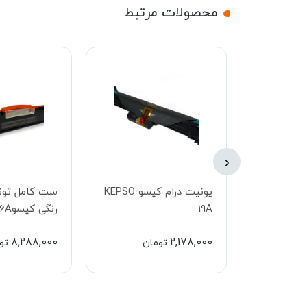
محصولات مرتبط
‹
کارتریج کپسو KEPSO
یونیت درام کپسو KEPSO
ست کامل تونر
19A
رنگی کپسوKEPSO126A
8,288,000
2,178,000
ان
تومان
تو