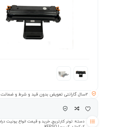
2سال گارانتی تعویض بدون قید و شرط و ضمانت سلامت دستگاه
مقایسه
دسته:
تونر کارتریج
,
خرید و قیمت انواع یونیت درام 
کپکولند
,
کپسو | KEPSO