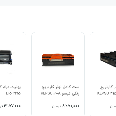
 کارتریج
ست کامل تونر کارتریج
رنگی کپسو KEPSO130A
DR-3215
3,157,000
8,250,000
مان
تومان
تو