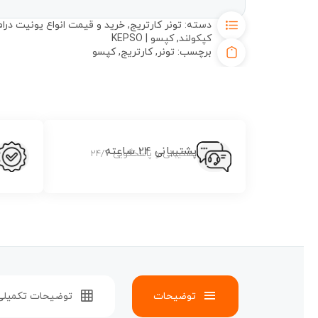
دسته:
تونر کارتریج
,
خرید و قیمت انواع یونیت درام 
کپکولند
,
کپسو | KEPSO
برچسب:
تونر
,
کارتریج
,
کپسو
پشتیبانی 24 ساعته
پشتیبانی و پاسخگویی 24/7
توضیحات
توضیحات تکمیلی