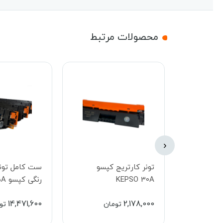
محصولات مرتبط
‹
یونیت درام کپسو KEPSO
تونر کارتریج کپسو
ست کامل تونر
KEPSO 30A
رنگی کپسو KEPSO 415A
14,471,600
2,178,000
ن
تومان
تو