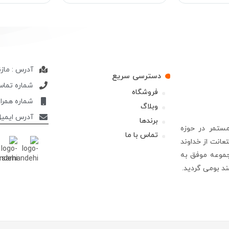
آدرس : ماز
دسترسی سریع
شماره تماس : 700200
فروشگاه
شماره همراه : 403064
وبلاگ
آدرس ایمیل : pcogroup.com
برندها
از 13سال فعالیت مستمر در حوزه
تماس با ما
ستعانت از خداوند
موعه موفق به
مند بومی گردید.