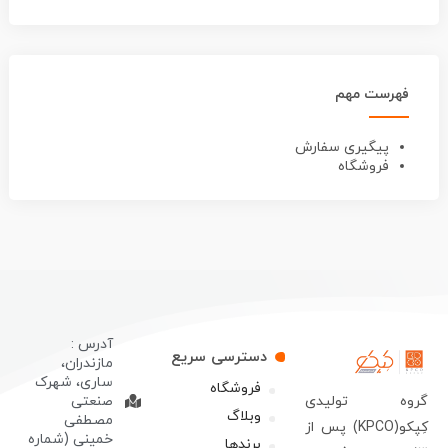
فهرست مهم
پیگیری سفارش
فروشگاه
آدرس :
دسترسی سریع
مازندران،
ساری، شهرک
فروشگاه
روه تولیدی
صنعتی
وبلاگ
مصطفی
کِپکو(KPCO) پس از
خمینی (شماره
برندها