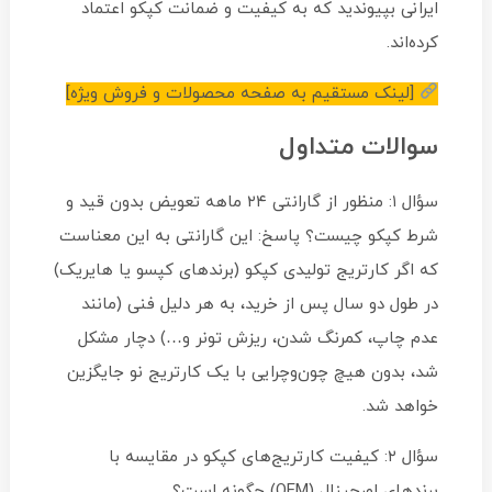
ایرانی بپیوندید که به کیفیت و ضمانت کپکو اعتماد
کرده‌اند.
[لینک مستقیم به صفحه محصولات و فروش ویژه]
سوالات متداول
سؤال ۱: منظور از گارانتی ۲۴ ماهه تعویض بدون قید و
شرط کپکو چیست؟ پاسخ: این گارانتی به این معناست
که اگر کارتریج تولیدی کپکو (برندهای کپسو یا هایریک)
در طول دو سال پس از خرید، به هر دلیل فنی (مانند
عدم چاپ، کمرنگ شدن، ریزش تونر و…) دچار مشکل
شد، بدون هیچ چون‌وچرایی با یک کارتریج نو جایگزین
خواهد شد.
سؤال ۲: کیفیت کارتریج‌های کپکو در مقایسه با
برندهای اورجینال (OEM) چگونه است؟