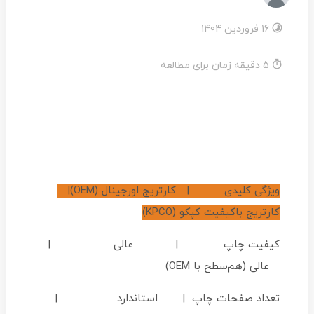
16 فروردین 1404
5 دقیقه زمان برای مطالعه
ویژگی کلیدی | کارتریج اورجینال (OEM)|
کارتریج باکیفیت کپکو (KPCO)
کیفیت چاپ | عالی |
عالی (هم‌سطح با OEM)
تعداد صفحات چاپ | استاندارد |