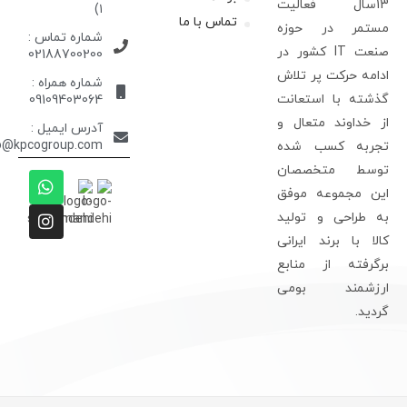
13سال فعالیت
۱)
تماس با ما
ستمر در حوزه
شماره تماس :
صنعت IT کشور در
02188700200
دامه حرکت پر تلاش
شماره همراه :
ذشته با استعانت
09109403064
ز خداوند متعال و
آدرس ایمیل :
info@kpcogroup.com
جربه کسب شده
وسط متخصصان
ین مجموعه موفق
ه طراحی و تولید
الا با برند ایرانی
رگرفته از منابع
رزشمند بومی
ردید.